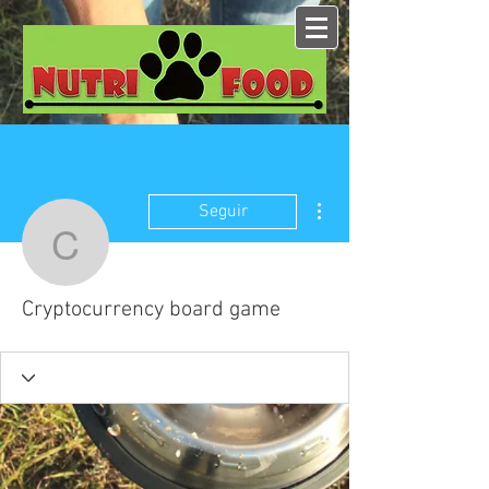
Más acciones
Seguir
Cryptocurrency board 
Cryptocurrency board game