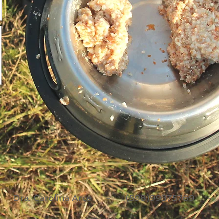
 - Dra. Carolina Arce - (598)99375769 