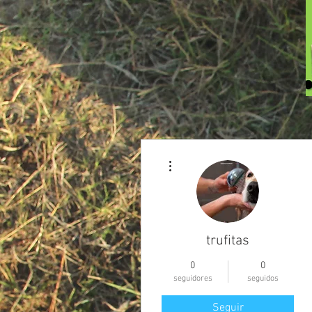
Más acciones
trufitas
0
0
seguidores
seguidos
Seguir