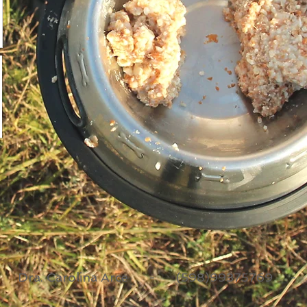
 - Dra. Carolina Arce - (598)99375769 